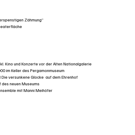
erspenstigen Zähmung“
heaterfläche
kl. Kino und Konzerte vor der Alten Nationalgalerie
2000 im Keller des Pergamonmuseum
nd Die versunkene Glocke auf dem Ehrenhof
Hof des neuen Museums
ensemble mit Manni Meihöfer