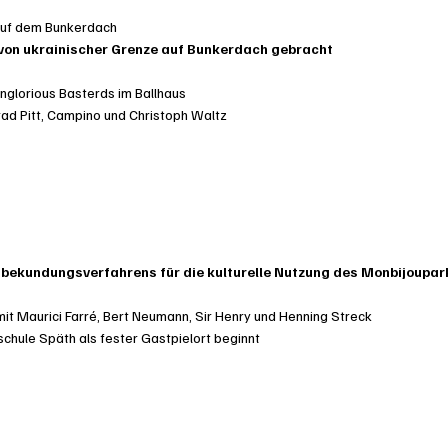
auf dem Bunkerdach
von ukrainischer Grenze auf Bunkerdach gebracht
Inglorious Basterds im Ballhaus
d Pitt, Campino und Christoph Waltz
bekundungsverfahrens für die kulturelle Nutzung des Monbijoupark
it Maurici Farré, Bert Neumann, Sir Henry und Henning Streck
chule Späth als fester Gastpielort beginnt