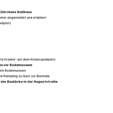
Clärchens Ballhaus
eater angemeldet und etabliert
elplatz
te Kranke“ auf dem Kinderspielplatz
ie vor Bodemuseum
 dem Bodemuseum
tte Rampling zu Gast zur Biennale
 der Baulücke in der Auguststraße