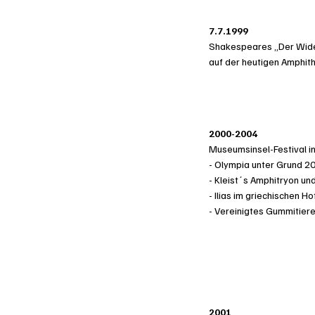
7.7.1999
Shakespeares „Der Wid
auf der heutigen Amphit
2000-2004
Museumsinsel-Festival in
- Olympia unter Grund 
- Kleist´s Amphitryon u
- Ilias im griechischen 
- Vereinigtes Gummitier
2001