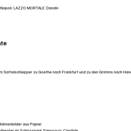
 Napoli: LAZZO MORTALE: Dandin
nte
 Sattelschlepper zu Goethe nach Frankfurt und zu den Grimms nach Han
ühnenbilder aus Papier
theater im Schlosspark Sanssouci: Candide