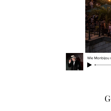
Wie Monbijou 
G