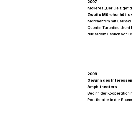
2007
Molières „Der Geizige“ 
Zweite Märchenhütte 
Märchenfilm mit Belinski
Quentin Tarantino dreht 
außerdem Besuch von Bra
2008
Gewinn des Interessen
Amphitheaters
Beginn der Kooperation m
Parktheater in der Baums